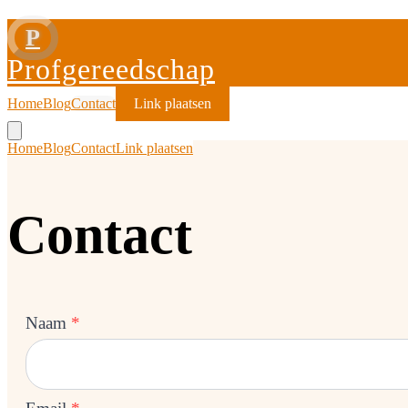
P
Profgereedschap
Home
Blog
Contact
Link plaatsen
Home
Blog
Contact
Link plaatsen
Contact
Naam
*